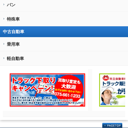
バン
特殊車
中古自動車
乗用車
軽自動車