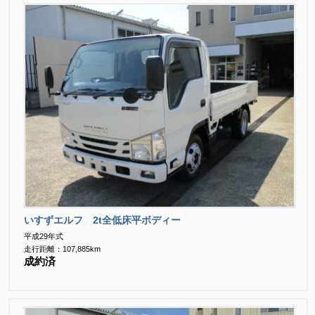
いすずエルフ 2t全低床平ボディー
平成29年式
走行距離：107,885km
成約済