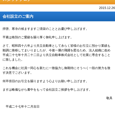
2015.12.26
会社設立のご案内
拝啓、寒冷の候ますますご清栄のこととお慶び申し上げます。
平素は格別のご愛顧を賜り厚く御礼申し上げます。
さて、昭和四十八年より共立自動車として永らく皆様のお引立に預かり業績も
順調に推移してまいりましたが、今後一層の飛躍を図るため、法人組織に改め
平成二十七年十月二十二日より共立自動車株式会社として社業に専念すること
に致しました。
これを機会に社員一同心を新たに一致協力し御期待にそうべく一段の努力を致
す決意でございます。
何卒倍旧のお引立を賜りますよう心よりお願い申し上げます。
ますは略儀ながら書中をもって会社設立ご挨拶を申し上げます。
敬具
平成二十七年十二月吉日